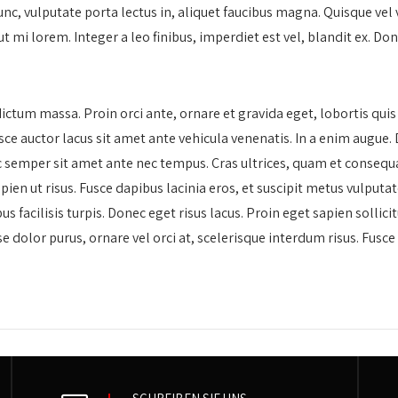
c, vulputate porta lectus in, aliquet faucibus magna. Quisque vel
 ut mi lorem. Integer a leo finibus, imperdiet est vel, blandit ex. Don
dictum massa. Proin orci ante, ornare et gravida eget, lobortis quis
e auctor lacus sit amet ante vehicula venenatis. In a enim augue. 
c semper sit amet ante nec tempus. Cras ultrices, quam et consequat
ien ut risus. Fusce dapibus lacinia eros, et suscipit metus vulputat
bus facilisis turpis. Donec eget risus lacus. Proin eget sapien sollici
dolor purus, ornare vel orci at, scelerisque interdum risus. Fusce in