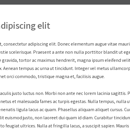
dipiscing elit
, consectetur adipiscing elit. Donec elementum augue vitae mauris
estie scelerisque. Praesent a ante non nulla porttitor blandit ut e
ce gravida, tortor ac maximus hendrerit, magna ipsum eleifend velit
ex. Aenean tempus ac urna ut tincidunt. Integer vel metus ullamcorp
met orci commodo, tristique magna et, facilisis augue.
iaculis justo luctus non. Morbi non ante nec lorem lacinia sagittis.
 netus et malesuada fames ac turpis egestas. Nulla tempus, nulla ut 
enenatis ligula lacus ac quam. Phasellus aliquam aliquet cursus. Curab
lit euismod justo, non laoreet dui quam id diam. Curabitur tincid
to feugiat ultrices. Nulla at fringilla lacus, a suscipit sapien. Mauri