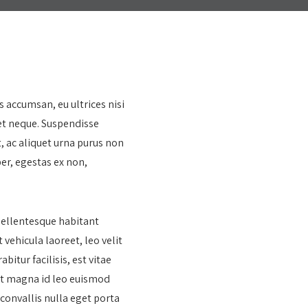
 accumsan, eu ultrices nisi
get neque. Suspendisse
, ac aliquet urna purus non
er, egestas ex non,
 Pellentesque habitant
vehicula laoreet, leo velit
itur facilisis, est vitae
unt magna id leo euismod
s convallis nulla eget porta