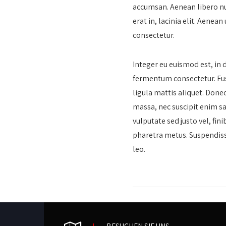
accumsan. Aenean libero nun
erat in, lacinia elit. Aenean
consectetur.
Integer eu euismod est, in 
fermentum consectetur. Fusc
ligula mattis aliquet. Done
massa, nec suscipit enim sap
vulputate sed justo vel, fini
pharetra metus. Suspendisse 
leo.