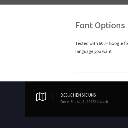
Font Options
Tested with 600+ Google font
language you want.
BESUCHEN SIE UNS
Trierer Straße 13, 66822 Lebach