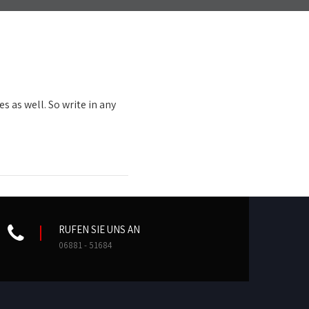
s as well. So write in any
RUFEN SIE UNS AN
06881 - 51684