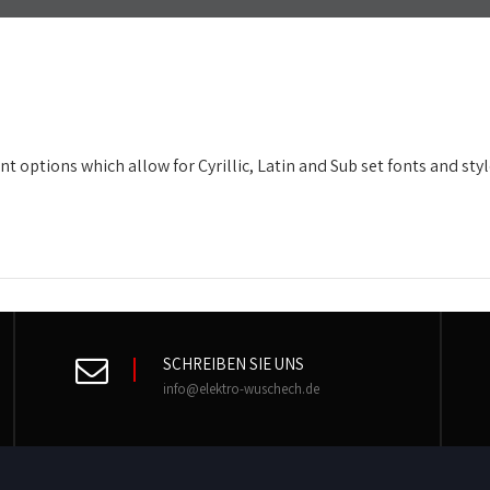
 options which allow for Cyrillic, Latin and Sub set fonts and style
SCHREIBEN SIE UNS
info@elektro-wuschech.de