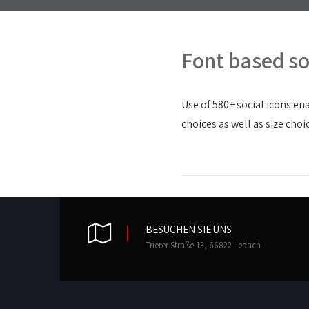
Font based so
Use of 580+ social icons en
choices as well as size choi
BESUCHEN SIE UNS
Trierer Straße 13, 66822 Lebach