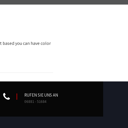
nt based you can have color
RUFEN SIE UNS AN
06881 - 51684