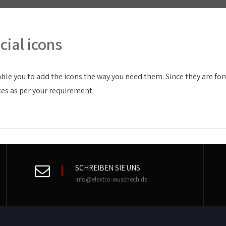
cial icons
able you to add the icons the way you need them. Since they are fo
ces as per your requirement.
SCHREIBEN SIE UNS
info@elektro-wuschech.de